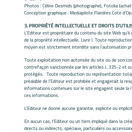
Photos : Céline Desmids (photographe), Fotolia (acha
Conception graphique : Mediapilote Flandres Cote d’Op
3. PROPRIÉTÉ INTELLECTUELLE ET DROITS D’UTILI
L’Editeur est propriétaire du contenu du site Web qu’il 
de la propriété intellectuelle, Livre I. Toute reproduct
moyen est strictement interdite sans l’autorisation préa
Toute exploitation non autorisée du site ou de son cont
contrefaçon sanctionnée par les articles L 335-2 et sui
protégés. Toute reproduction ou représentation totale
préalable de l’Editeur est prohibée et engagerait la res
informations contenues sur le site engagent seule la re
ces informations.
L’Editeur ne donne aucune garantie, explicite ou implicit
En aucun cas, l’Editeur ou un tiers impliqué dans la c
directs ou indirects, spéciaux, particuliers ou accessoire