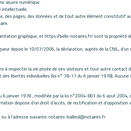
une œuvre numérique.
 intellectuelle.
lle, des pages, des données et de tout autre élément constitutif au
aire.
ntation graphique, et https://belle-notaires.fr/ sont la propriété
eur depuis le 10/07/2006, la déclaration, auprès de la CNIL, d’un
 respecter la vie privée de ses visiteurs et tout autre contact d
e et des libertés individuelles (loi n° 78-17 du 6 janvier 1978). Aucu
u 6 janvier 1978 , modifiée par la loi n°2004-801 du 6 aout 2004, rel
rmation dispose d’un droit d’accès, de rectification et d’oppositio
4
ou à l’adresse suivante: notaires-bailleul@notaires.fr