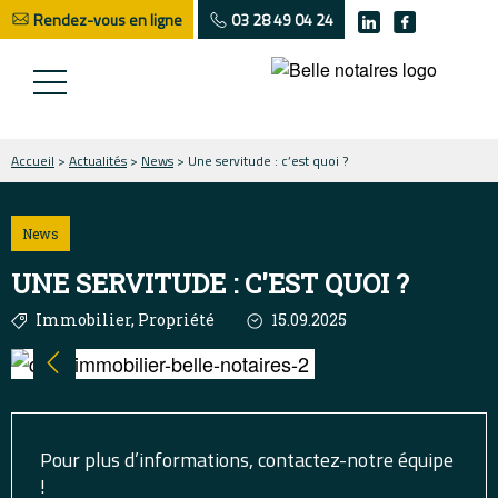
Rendez-vous en ligne
03 28 49 04 24
Accueil
>
Actualités
>
News
> Une servitude : c’est quoi ?
News
UNE SERVITUDE : C'EST QUOI ?
Immobilier, Propriété
15.09.2025
Pour plus d’informations, contactez-notre équipe
!